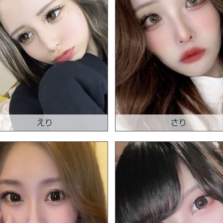
えり
さり