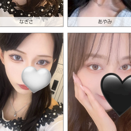
なぎさ
あやみ