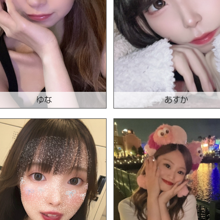
ゆな
あすか