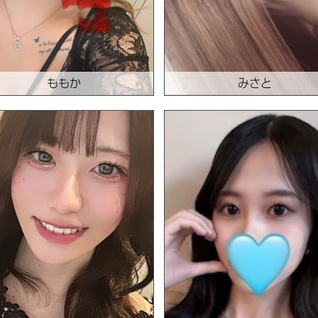
ももか
みさと