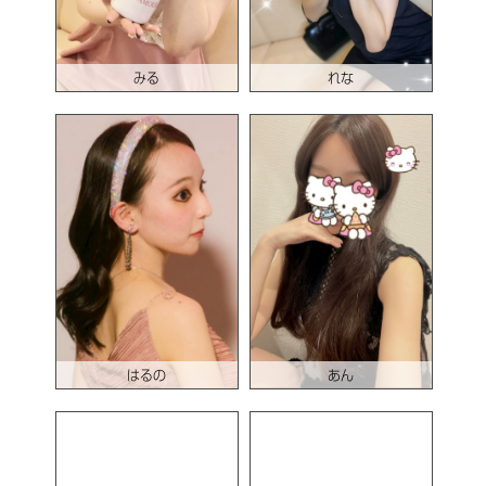
みる
れな
はるの
あん