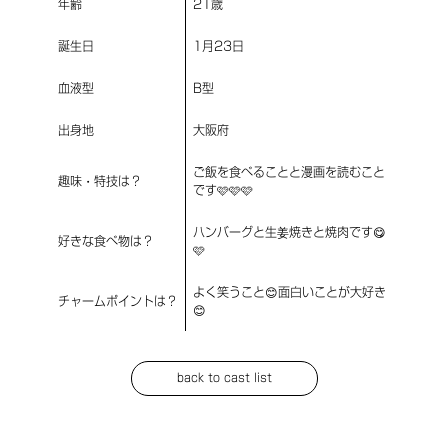
年齢
21歳
誕生日
1月23日
血液型
B型
出身地
大阪府
ご飯を食べることと漫画を読むこと
趣味・特技は？
です🩷🩷🩷
ハンバーグと生姜焼きと焼肉です😋
好きな食べ物は？
🩷
よく笑うこと😊面白いことが大好き
チャームポイントは？
😊
back to cast list