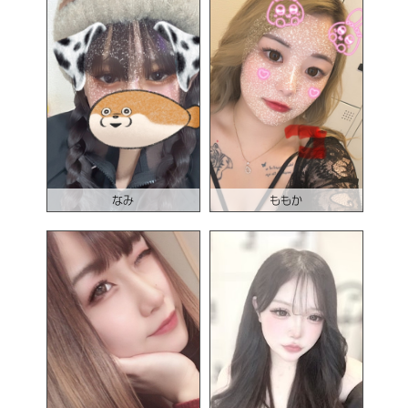
なみ
ももか