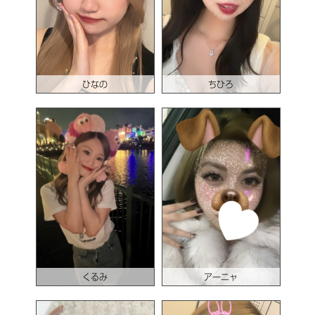
ひなの
ちひろ
くるみ
アーニャ