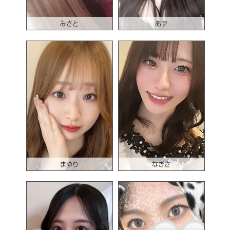
みさと
あず
まゆり
なぎさ