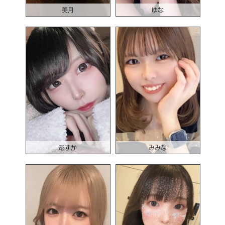
美月
ゆな
あすか
みみな