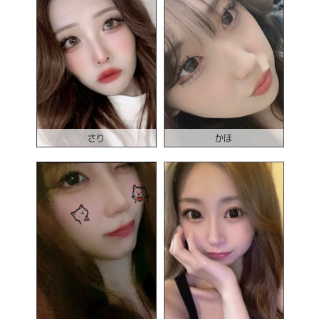
さり
かほ